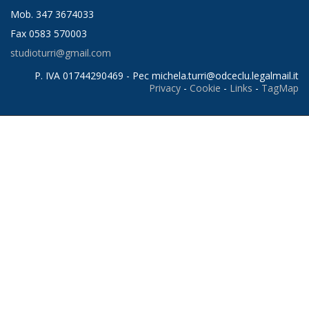
Mob. 347 3674033
Fax 0583 570003
studioturri@gmail.com
P. IVA 01744290469 - Pec
michela.turri@odceclu.legalmail.it
Privacy
-
Cookie
-
Links
-
TagMap