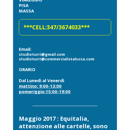
PISA
MASSA
***CELL:347/3674033***
Email:
studioturri@gmail.com
studioturri@commercialistalucca.com
ORARIO
Dal Lunedì al Venerdì
mattino: 9:00-13:00
pomeriggio:15:00-19:00
Maggio 2017 : Equitalia,
attenzione alle cartelle, sono