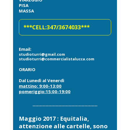
PISA
MASSA
***CELL:347/3674033***
Email:
studioturri@gmail.com
studioturri@commercialistalucca.com
ORARIO
Dal Lunedì al Venerdì
mattino: 9:00-13:00
pomeriggio:15:00-19:00
Maggio 2017 : Equitalia,
attenzione alle cartelle, sono