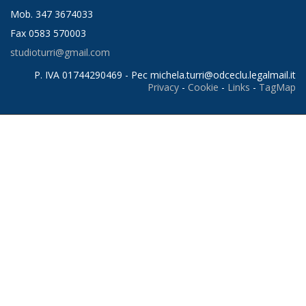
Mob. 347 3674033
Fax 0583 570003
studioturri@gmail.com
P. IVA 01744290469 - Pec
michela.turri@odceclu.legalmail.it
Privacy
-
Cookie
-
Links
-
TagMap