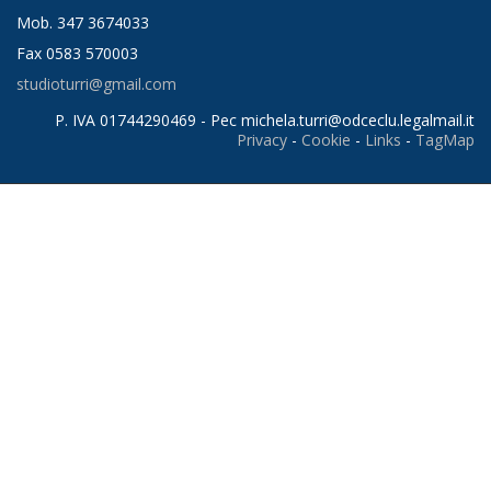
Mob. 347 3674033
Fax 0583 570003
studioturri@gmail.com
P. IVA 01744290469 - Pec
michela.turri@odceclu.legalmail.it
Privacy
-
Cookie
-
Links
-
TagMap