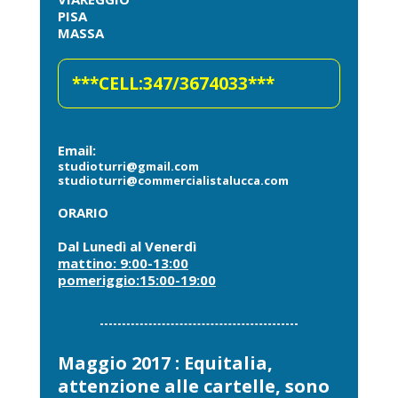
PISA
MASSA
***CELL:347/3674033***
Email:
studioturri@gmail.com
studioturri@commercialistalucca.com
ORARIO
Dal Lunedì al Venerdì
mattino: 9:00-13:00
pomeriggio:15:00-19:00
Maggio 2017 : Equitalia,
attenzione alle cartelle, sono